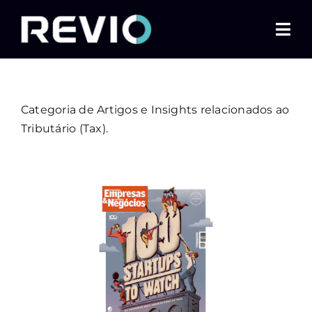
Ir
para
Togg
o
Navi
conteúdo
Home
Categoria de Artigos e Insights relacionados ao
O que fazemos
Tributário (Tax).
Quem somos
Insights
Contato