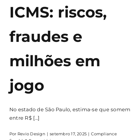
ICMS: riscos,
fraudes e
milhões em
jogo
No estado de São Paulo, estima-se que somem
entre R$ [...]
Por
Revio Design
|
setembro 17, 2025
|
Compliance